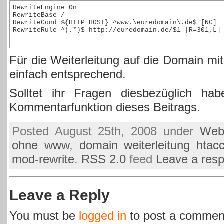
RewriteEngine On

RewriteBase /

RewriteCond %{HTTP_HOST} ^www.\euredomain\.de$ [NC]

RewriteRule ^(.*)$ http://euredomain.de/$1 [R=301,L]
Für die Weiterleitung auf die Domain mit
einfach entsprechend.
Solltet ihr Fragen diesbezüglich hab
Kommentarfunktion dieses Beitrags.
Posted August 25th, 2008 under
Web
ohne www
,
domain weiterleitung htac
mod-rewrite
.
RSS 2.0
feed
Leave a res
Leave a Reply
You must be
logged in
to post a commen